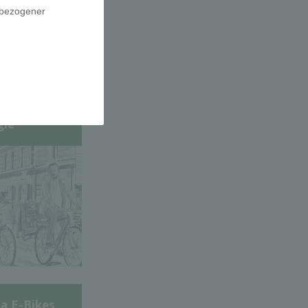
adfahrer-
gie
a E-Bikes