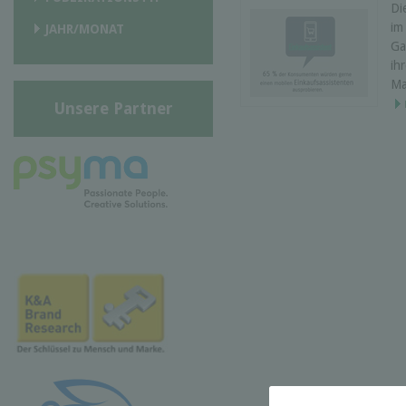
Di
im
JAHR/MONAT
Ga
ih
Ma
Unsere Partner