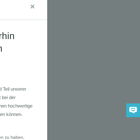
udien
dkarte der
 2030