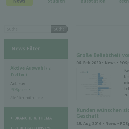
News
Studien
Busstation
Rech
Suche
News Filter
Große Beliebtheit v
06. Feb 2020 • News • POS
Aktive Auswahl
( 2
Fa
Treffer )
be
mi
Anbieter
Le
POSpulse
×
zu
Alle Filter entfernen
×
Kunden wünschen sich
Geschäft
BRANCHE & THEMA
29. Aug 2016 • News • POS
PUBLIKATIONSTYP