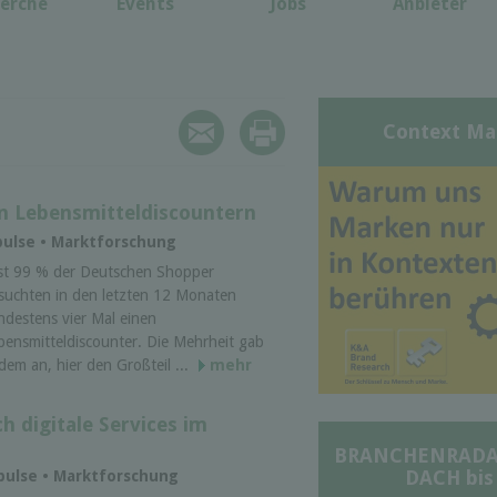
erche
Events
Jobs
Anbieter
Context Ma
on Lebensmitteldiscountern
pulse • Marktforschung
st 99 % der Deutschen Shopper
suchten in den letzten 12 Monaten
ndestens vier Mal einen
bensmitteldiscounter. Die Mehrheit gab
dem an, hier den Großteil ...
mehr
 digitale Services im
BRANCHENRADAR 
DACH bis
pulse • Marktforschung