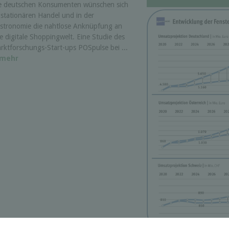
e deutschen Konsumenten wünschen sich
 stationären Handel und in der
stronomie die nahtlose Anknüpfung an
re digitale Shoppingwelt. Eine Studie des
rktforschungs-Start-ups POSpulse bei ...
mehr