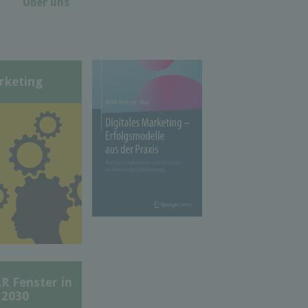
Über uns
rketing
Fenster in
 2030