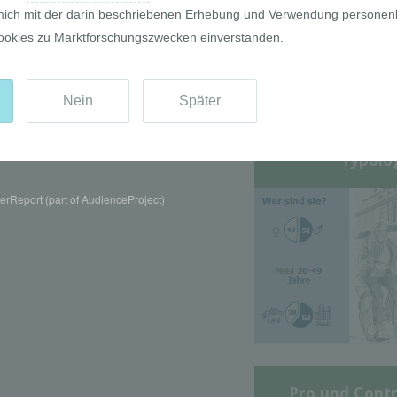
Die GIM Fahrr
Typolo
rReport (part of AudienceProject)
Pro und Contr