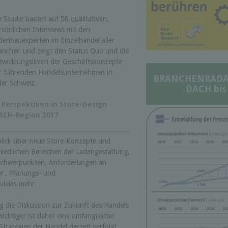
e Studie basiert auf 50 qualitativen,
rsönlichen Interviews mit den
denbauexperten im Einzelhandel aller
anchen und zeigt den Status Quo und die
twicklungslinien der Geschäftskonzepte
r führenden Handelsunternehmen in
BRANCHENRADAR 
der Schweiz.
DACH bis
 Perspektiven in Store-Design
ACH-Region 2017
lick über neue Store-Konzepte und
hiedlichen Bereichen der Ladengestaltung,
-schwerpunkten, Anforderungen an
r , Planungs- und
vieles mehr.
 die Diskussion zur Zukunft des Handels
wichtiger ist daher eine umfangreiche
trategien der Handel derzeit verfolgt,