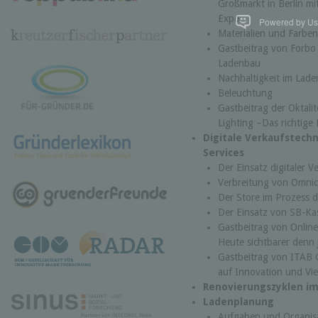
Großmarkt in Berlin m
Expo
Powered by Use
Materialien und Farben
Gastbeitrag von Forbo
Ladenbau
Nachhaltigkeit im Lad
Beleuchtung
Gastbeitrag der Oktali
Lighting –Das richtige L
Digitale Verkaufstech
Services
Der Einsatz digitaler V
Verbreitung von Omnic
Der Store im Prozess d
Der Einsatz von SB-Ka
Gastbeitrag von Online
Heute sichtbarer denn 
Gastbeitrag von ITAB
auf Innovation und Vie
Renovierungszyklen im
Ladenplanung
Aufgaben und Organis