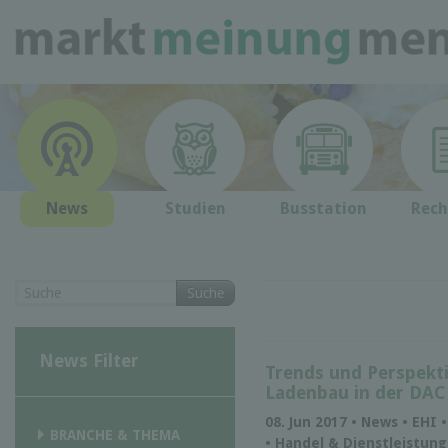
News
Studien
Busstation
Rech
Suche
News Filter
Trends und Perspekti
Ladenbau in der DAC
08. Jun 2017 • News • EHI
BRANCHE & THEMA
• Handel & Dienstleistung