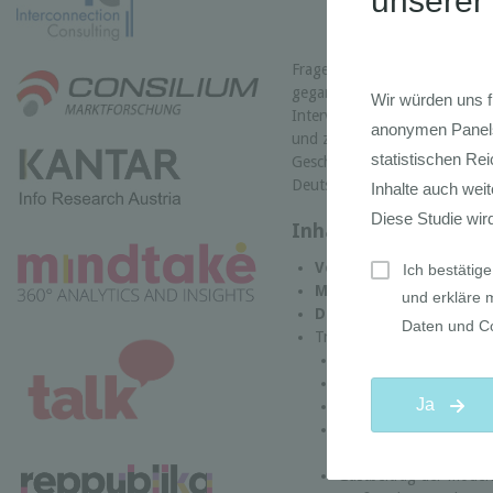
Fragen, denen das EHI im EH
gegangen ist. Die Studie basie
Interviews mit den Ladenbaue
und zeigt den Status Quo und
Geschäftskonzepte der führe
Deutschland, Österreich und 
Inhalte der Studie
Vorwort
Management Summar
Der Store im Omnichan
Trends der Ladengestaltu
Laden-Layout und Kun
Warenpräsentation und
Ladenmöblierung und 
Gastbeitrag der Barth
Ungewöhnliche erregt 
Gastbeitrag der Mode