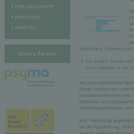
PUBLIKATIONSTYP
Di
JAHR/MONAT
pe
La
ANBIETER
Br
En
de
Deutschland, Österreich und 
Unsere Partner
Zur Studie: Trends und
und Ladenbau in der D
Mit einem umfassenden Überb
Design-Trends in den untersc
Investitionskennziffern und 
Lieferanten und Systempartne
Beschaffungsstrukturen, und 
Kein Thema prägt gegenwärtig
wie die Digitalisierung. Umso 
Analyse, welche Ansätze und S