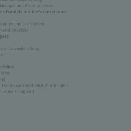
lanungs- und Bestellprozessen
es Handels mit Lieferanten und
ranten und Dienstleister
n und -prozesse
gets
 der Ladeneinrichtung
kte
tfolios
dorten
and
Test & Learn statt Versuch & Irrtum –
tive ein Erfolg wird
s