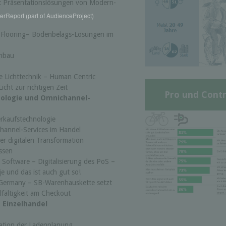
it Präsentationslösungen von Modern-
rReport (part of AudienceProject)
 Flooring– Bodenbelags-Lösungen im
enbau
te Lichttechnik – Human Centric
icht zur richtigen Zeit
Pro und Contr
nologie und Omnichannel-
erkaufstechnologie
hannel-Services im Handel
er digitalen Transformation
ssen
 Software – Digitalisierung des PoS –
je und das ist auch gut so!
 Germany – SB-Warenhauskette setzt
lfältigkeit am Checkout
 Einzelhandel
ation der Ladenplanung