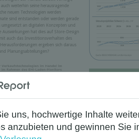
t auch weiterhin seine herausragende
elche neuen Technologien werden
mate sind entstanden oder werden gerade
s umgesetzt an digitalen Konzepten und
e Auswirkungen hat dies auf Store-Design
it auch das Investitionsverhalten des
Herausforderungen ergeben sich daraus
 und Planungsabteilungen?
Corona-St