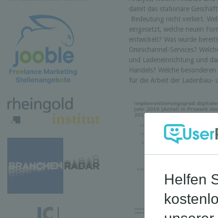
damit das stationäre Geschäf
Bedeutung nicht verliert. W
eingesetzt, welche neuen For
entwickelt? Was wurde bereit
Omnichannel-Services? Welch
und Ladeneinrichtung und dam
Handels? Welche besonderen 
für die Arbeit der Ladenbau-