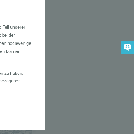
dkarte der
 2030
adfahrer-
gie