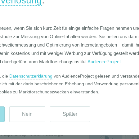
I-Laden-Monitor 2017 auf den Grund
Die Werte-Lan
Deutschen
rt auf 50 qualitativen, persönlichen
xperten im Einzelhandel aller Branchen
 die Entwicklungslinien der
nden Handelsunternehmen in
der Schweiz.
y
nel-Zeitalter
ng und Warenpräsentation
denleitsysteme
 Visual Merchandising
Die GIM Fahrr
Raumgestaltung
Typolo
elmess Group – „Nur das
Aufmerksamkeit“
rn-Expo Group– Erster Hamberger-